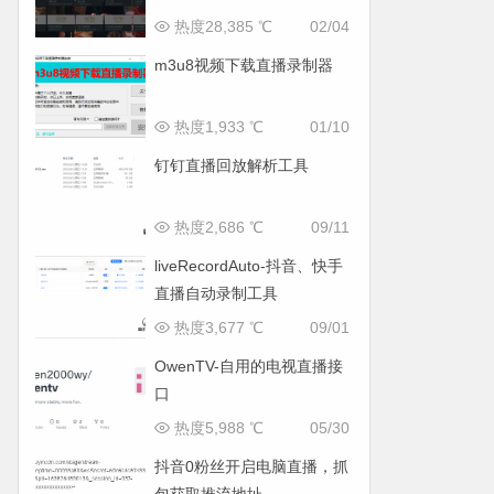
热度28,385 ℃
02/04
m3u8视频下载直播录制器
热度1,933 ℃
01/10
钉钉直播回放解析工具
热度2,686 ℃
09/11
liveRecordAuto-抖音、快手
直播自动录制工具
热度3,677 ℃
09/01
OwenTV-自用的电视直播接
口
热度5,988 ℃
05/30
抖音0粉丝开启电脑直播，抓