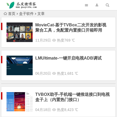
跳转到主内容
首页
盒子软件
文章
MovieCat-基于TVBox二次开发的影视
聚合工具，免配置内置接口开箱即用
11月29日
热度769 ℃
LMUltimate-一键开启电视ADB调试
06月20日
热度1,681 ℃
TVBOX助手-手机端一键推送接口到电视
盒子上（内置热门接口）
04月18日
热度8,423 ℃