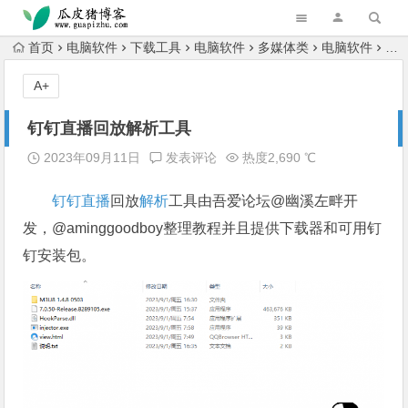
跳转到主内容
首页
电脑软件
下载工具
电脑软件
多媒体类
电脑软件
电
A+
钉钉直播回放解析工具
2023年09月11日
发表评论
热度2,690 ℃
钉钉
直播
回放
解析
工具由吾爱论坛@幽溪左畔开
发，@aminggoodboy整理教程并且提供下载器和可用钉
钉安装包。