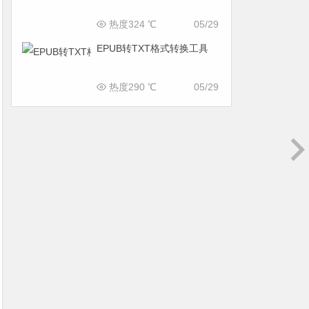
热度324 ℃
05/29
EPUB转TXT格式转换工具
热度290 ℃
05/29