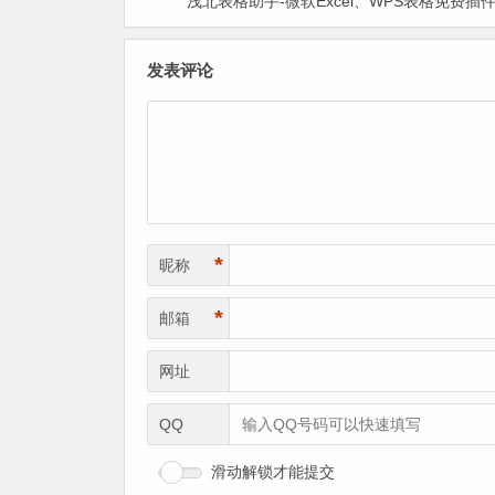
浅北表格助手-微软Excel、WPS表格免费插
发表评论
*
昵称
*
邮箱
网址
QQ
滑动解锁才能提交