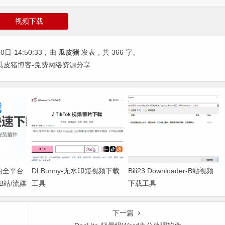
视频下载
10日
14:50:33
，由
瓜皮猪
发表，共 366 字。
 瓜皮猪博客-免费网络资源分享
费的全平台
DLBunny-无水印短视频下载
Bili23 Downloader-B站视频
B站/流媒
工具
下载工具
下一篇