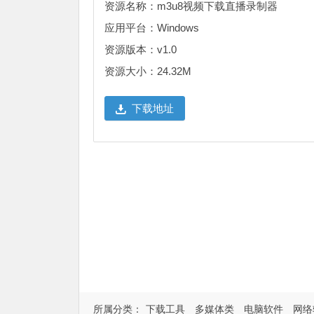
资源名称：m3u8视频下载直播录制器
应用平台：Windows
资源版本：v1.0
资源大小：24.32M
下载地址
所属分类：
下载工具
多媒体类
电脑软件
网络