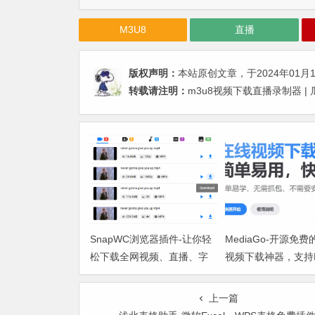
M3U8
直播
版权声明：
本站原创文章，于2024年01月
转载请注明：
m3u8视频下载直播录制器 |
SnapWC浏览器插件-让你轻
MediaGo-开源免
松下载全网视频、直播、字
视频下载神器，支持
幕与图片
体
上一篇