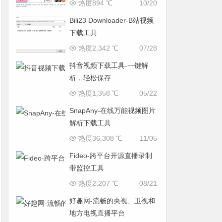
热度894 ℃
10/20
Bili23 Downloader-B站视频
下载工具
热度2,342 ℃
07/28
抖音视频下载工具-一键解
析，轻松保存
热度1,358 ℃
05/22
SnapAny-在线万能视频图片
解析下载工具
热度36,308 ℃
11/05
Fideo-跨平台开源直播录制
带监控工具
热度2,207 ℃
08/21
好趣网-流畅的央视、卫视和
地方电视直播平台