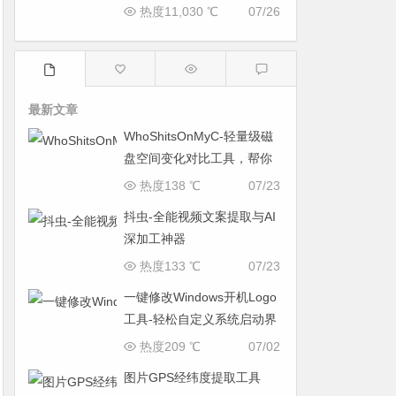
热度11,030 ℃
07/26
最新文章
WhoShitsOnMyC-轻量级磁
盘空间变化对比工具，帮你
找出“吃掉”空间的罪魁祸首
热度138 ℃
07/23
抖虫-全能视频文案提取与AI
深加工神器
热度133 ℃
07/23
一键修改Windows开机Logo
工具-轻松自定义系统启动界
面
热度209 ℃
07/02
图片GPS经纬度提取工具