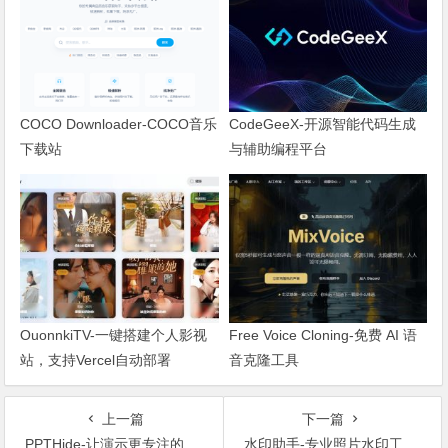
COCO Downloader-COCO音乐
CodeGeeX-开源智能代码生成
下载站
与辅助编程平台
OuonnkiTV-一键搭建个人影视
Free Voice Cloning-免费 AI 语
站，支持Vercel自动部署
音克隆工具
上一篇
下一篇
PPTHide-让演示更专注的窗口隐藏小工具
水印助手-专业照片水印工具，批量添加+元数据排版