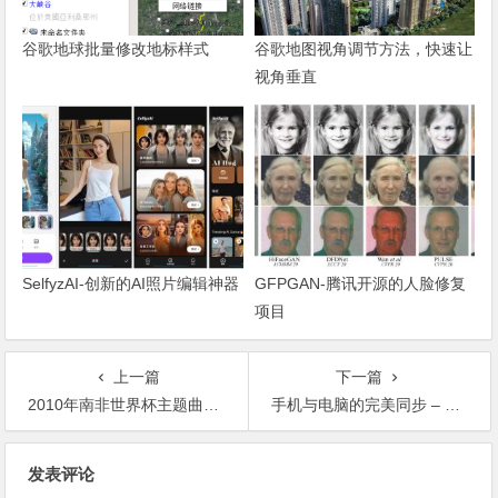
谷歌地球批量修改地标样式
谷歌地图视角调节方法，快速让
视角垂直
SelfyzAI-创新的AI照片编辑神器
GFPGAN-腾讯开源的人脸修复
项目
上一篇
下一篇
2010年南非世界杯主题曲及赛程表（北京时间）
手机与电脑的完美同步 – UC网络硬盘
文章导航
发表评论