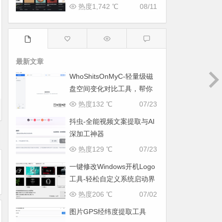
热度1,742 ℃
08/11
最新文章
WhoShitsOnMyC-轻量级磁
盘空间变化对比工具，帮你
找出“吃掉”空间的罪魁祸首
热度132 ℃
07/23
抖虫-全能视频文案提取与AI
深加工神器
热度129 ℃
07/23
一键修改Windows开机Logo
工具-轻松自定义系统启动界
面
热度206 ℃
07/02
图片GPS经纬度提取工具