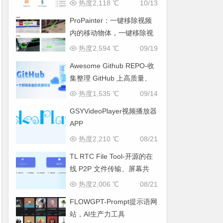
热度2,118 ℃
10/13
ProPainter：一键移除视频
内的移动物体，一键移除视
频水印
热度2,594 ℃
09/19
Awesome Github REPO-收
集整理 GitHub 上高质量、
有趣的开源项目
热度1,535 ℃
09/14
GSYVideoPlayer视频播放器
APP
热度2,210 ℃
08/21
TL RTC File Tool-开源的在
线 P2P 文件传输、屏幕共
享、音视频通话工具
热度2,006 ℃
08/21
FLOWGPT-Prompt提示语网
站，AI生产力工具