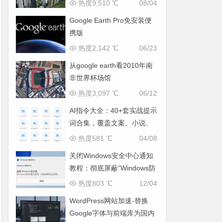
热度9,510 ℃
08/04
Google Earth Pro免安装便
携版
热度2,142 ℃
06/23
从google earth看2010年南
非世界杯场馆
热度3,097 ℃
06/12
AI指令大全：40+套实战提示
词合集，覆盖文案、小说、
运营全场景
热度581 ℃
04/08
关闭Windows安全中心通知
教程：彻底屏蔽“Windows防
火墙已关闭”弹窗
热度803 ℃
12/04
WordPress网站加速-替换
Google字体与前端库为国内