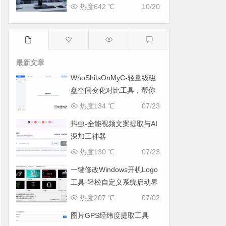
CDN镜像
热度642 ℃
10/20
最新文章
WhoShitsOnMyC-轻量级磁
盘空间变化对比工具，帮你
找出“吃掉”空间的罪魁祸首
热度134 ℃
07/23
抖虫-全能视频文案提取与AI
深加工神器
热度130 ℃
07/23
一键修改Windows开机Logo
工具-轻松自定义系统启动界
面
热度207 ℃
07/02
图片GPS经纬度提取工具