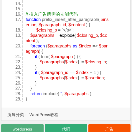
// 插入广告所需的功能代码
function
prefix_insert_after_paragraph(
$ins
ertion
,
$paragraph_id
,
$content
) {
$closing_p
= '</p>';
$paragraphs
=
explode
(
$closing_p
,
$co
ntent
);
foreach
(
$paragraphs
as
$index
=>
$par
agraph
) {
if
( trim(
$paragraph
) ) {
$paragraphs
[
$index
] .=
$closing_p
;
}
if
(
$paragraph_id
==
$index
+ 1 ) {
$paragraphs
[
$index
] .=
$insertion
;
}
}
return
implode(
''
,
$paragraphs
);
}
所属分类：
WordPress教程
wordpress
代码
广告