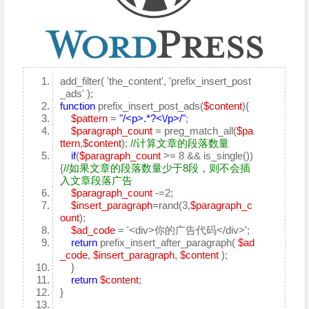
add_filter( 'the_content', 'prefix_insert_post
_ads' );
function
prefix_insert_post_ads(
$content
){
$pattern
=
"/<p>.*?<\/p>/"
;
$paragraph_count
= preg_match_all(
$pa
ttern
,
$content
);
//计算文章的段落数量
if
(
$paragraph_count
>= 8 && is_single())
{
//如果文章的段落数量少于8段，则不会插
入文章段落广告
$paragraph_count
-=2;
$insert_paragraph
=rand(3,
$paragraph_c
ount
);
$ad_code
= '<div>你的广告代码</div>';
return
prefix_insert_after_paragraph(
$ad
_code
,
$insert_paragraph
,
$content
);
}
return
$content
;
}