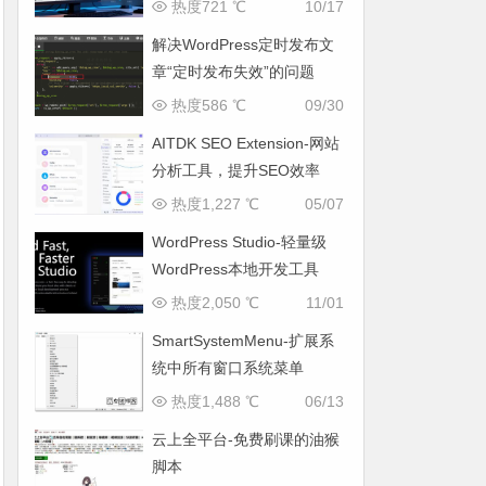
致网页响应缓慢问题
热度721 ℃
10/17
解决WordPress定时发布文
章“定时发布失效”的问题
热度586 ℃
09/30
AITDK SEO Extension-网站
分析工具，提升SEO效率
热度1,227 ℃
05/07
WordPress Studio-轻量级
WordPress本地开发工具
热度2,050 ℃
11/01
SmartSystemMenu-扩展系
统中所有窗口系统菜单
热度1,488 ℃
06/13
云上全平台-免费刷课的油猴
脚本