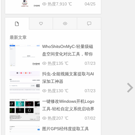
热度7,910 ℃
04/25
最新文章
WhoShitsOnMyC-轻量级磁
盘空间变化对比工具，帮你
找出“吃掉”空间的罪魁祸首
热度135 ℃
07/23
抖虫-全能视频文案提取与AI
深加工神器
热度130 ℃
07/23
一键修改Windows开机Logo
工具-轻松自定义系统启动界
面
热度207 ℃
07/02
图片GPS经纬度提取工具