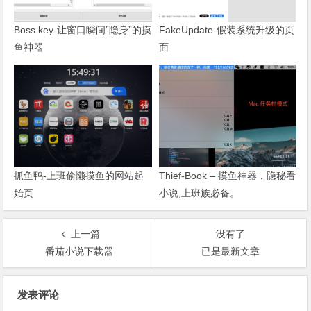
Boss key-让窗口瞬间”隐身”的摸
FakeUpdate-假装系统升级的页
鱼神器
面
抓鱼鸭-上班偷懒摸鱼的网站起
Thief-Book – 摸鱼神器，隐秘看
始页
小说,上班族必备。
上一篇
没有了
番茄小说下载器
已是最新文章
文章导航
发表评论