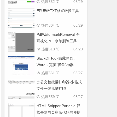
热度332 ℃
05/29
EPUB转TXT格式转换工具
热度304 ℃
05/29
PdfWatermarkRemoval-全
可视化PDF水印删除工具
热度618 ℃
04/20
SlackOffTool-隐藏网页于
Word，完美“摸鱼”神器
热度561 ℃
03/27
办公文档批量打印器-多格式
文件一键批量打印
热度559 ℃
03/27
HTML Stripper Portable-轻
松去除网页多余代码的便捷