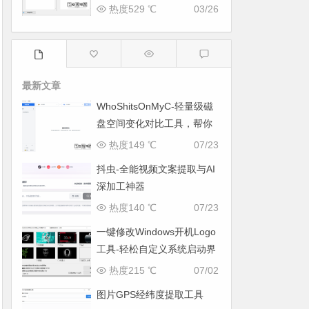
工具
热度529 ℃
03/26
最新文章
WhoShitsOnMyC-轻量级磁
盘空间变化对比工具，帮你
找出“吃掉”空间的罪魁祸首
热度149 ℃
07/23
抖虫-全能视频文案提取与AI
深加工神器
热度140 ℃
07/23
一键修改Windows开机Logo
工具-轻松自定义系统启动界
面
热度215 ℃
07/02
图片GPS经纬度提取工具