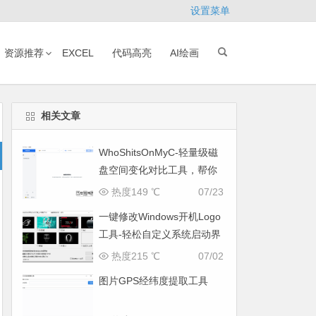
设置菜单
资源推荐
EXCEL
代码高亮
AI绘画
相关文章
WhoShitsOnMyC-轻量级磁
盘空间变化对比工具，帮你
找出“吃掉”空间的罪魁祸首
热度149 ℃
07/23
一键修改Windows开机Logo
工具-轻松自定义系统启动界
面
热度215 ℃
07/02
图片GPS经纬度提取工具