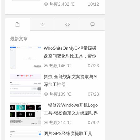
热度2,432 ℃
10/12
最新文章
WhoShitsOnMyC-轻量级磁
盘空间变化对比工具，帮你
找出“吃掉”空间的罪魁祸首
热度146 ℃
07/23
抖虫-全能视频文案提取与AI
深加工神器
热度139 ℃
07/23
一键修改Windows开机Logo
工具-轻松自定义系统启动界
面
热度214 ℃
07/02
图片GPS经纬度提取工具