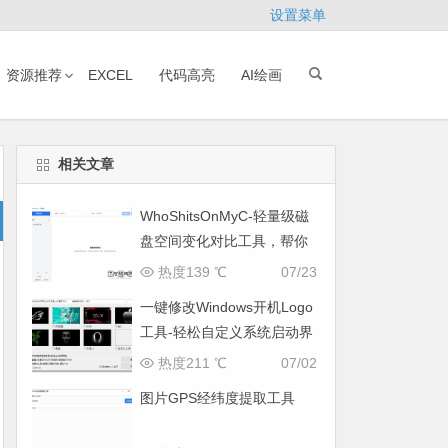
设置菜单
资源推荐
EXCEL
代码高亮
AI绘画
品
相关文章
WhoShitsOnMyC-轻量级磁
盘空间变化对比工具，帮你
找出“吃掉”空间的罪魁祸首
热度139 ℃
07/23
一键修改Windows开机Logo
工具-轻松自定义系统启动界
面
热度211 ℃
07/02
图片GPS经纬度提取工具