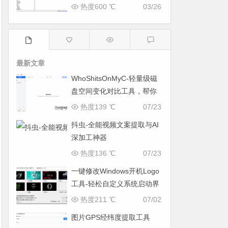
与系统优化工具
热度600 ℃
03/26
最新文章
WhoShitsOnMyC-轻量级磁
盘空间变化对比工具，帮你
找出“吃掉”空间的罪魁祸首
热度139 ℃
07/23
抖虫-全能视频文案提取与AI
深加工神器
热度136 ℃
07/23
一键修改Windows开机Logo
工具-轻松自定义系统启动界
面
热度211 ℃
07/02
图片GPS经纬度提取工具