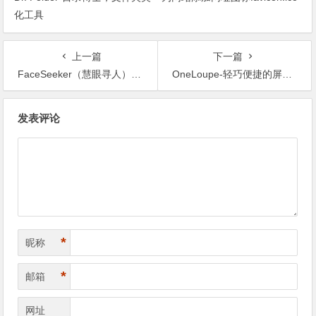
化工具
上一篇
下一篇
FaceSeeker（慧眼寻人）-基于AI的人脸识别利器，轻松找出目标照片
OneLoupe-轻巧便捷的屏幕放大镜软件
文章导航
发表评论
*
昵称
*
邮箱
网址