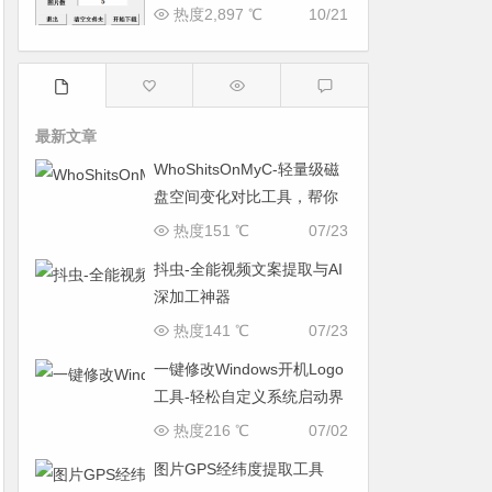
热度2,897 ℃
10/21
最新文章
WhoShitsOnMyC-轻量级磁
盘空间变化对比工具，帮你
找出“吃掉”空间的罪魁祸首
热度151 ℃
07/23
抖虫-全能视频文案提取与AI
深加工神器
热度141 ℃
07/23
一键修改Windows开机Logo
工具-轻松自定义系统启动界
面
热度216 ℃
07/02
图片GPS经纬度提取工具