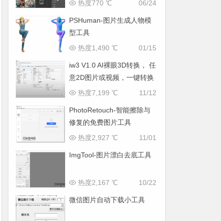
热度770 ℃
06/24
PSHuman-图片生成人物模
型工具
热度1,490 ℃
01/15
iw3 V1.0 AI裸眼3D转换， 任
意2D图片或视频，一键转换
为3D，支持VR观看
热度7,199 ℃
11/12
PhotoRetouch-智能擦除与
修复的免费图片工具
热度2,927 ℃
11/01
ImgTool-图片漂白去底工具
热度2,167 ℃
10/22
微信图片自动下载小工具