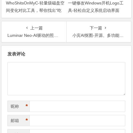
WhoShitsOnMyC-轻量级磁盘空
一键修改Windows开机Logo工
间变化对比工具，帮你找出“吃
具-轻松自定义系统启动界面
掉”空间的罪魁祸首
上一篇
下一篇
Luminar Neo-AI驱动的照片编辑神器，轻松打造专业级作品
小宾AI抠图-开源、多功能的图像处理工具
文章导航
发表评论
*
昵称
*
邮箱