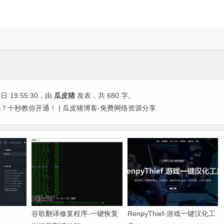
5日
19:55:30
，由
瓜皮猪
发表，共 680 字。
？十秒教你开通！ | 瓜皮猪博客-免费网络资源分享
谷歌翻译修复程序-一键恢复
RenpyThief-游戏一键汉化工