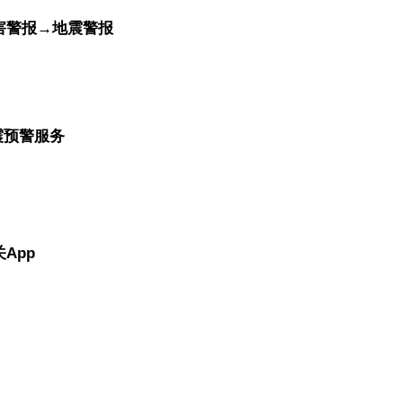
害警报→地震警报
震预警服务
App