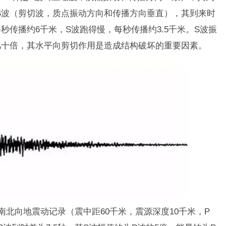
S波（剪切波，质点振动方向和传播方向垂直），其到来时
秒传播约6千米，S波跑得慢，每秒传播约3.5千米。S波振
几十倍，其水平向剪切作用是造成结构破坏的重要因素。
南北向地震动记录（震中距60千米，震源深度10千米，P