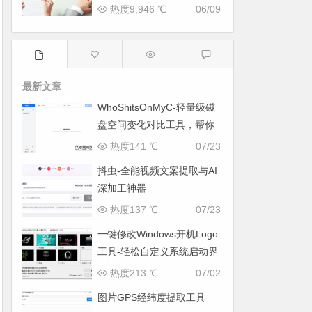
热度9,946 ℃
06/09
最新文章
WhoShitsOnMyC-轻量级磁
盘空间变化对比工具，帮你
找出“吃掉”空间的罪魁祸首
热度141 ℃
07/23
抖虫-全能视频文案提取与AI
深加工神器
热度137 ℃
07/23
一键修改Windows开机Logo
工具-轻松自定义系统启动界
面
热度213 ℃
07/02
图片GPS经纬度提取工具