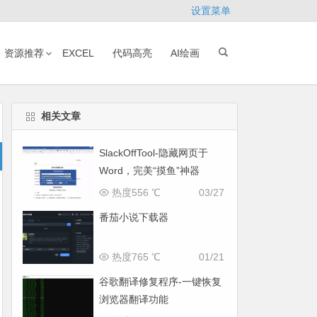
设置菜单
资源推荐
EXCEL
代码高亮
AI绘画
相关文章
SlackOffTool-隐藏网页于
Word，完美“摸鱼”神器
热度556 ℃
03/27
番茄小说下载器
热度765 ℃
01/21
谷歌翻译修复程序-一键恢复
浏览器翻译功能