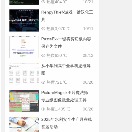
热度404 ℃
10/21
RenpyThief-游戏一键汉化工
具
热度3,070 ℃
10/11
PasteEx-一键将剪切板内容
保存为文件
热度630 ℃
08/13
从小学到高中全学科思维导
图
热度721 ℃
06/20
PictureMagick图片魔法师-
专业级图像批量处理工具
热度1,405 ℃
06/20
2025年水利安全生产月在线
答题活动