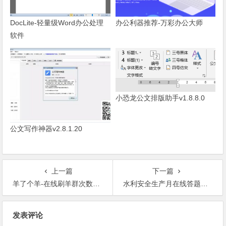
DocLite-轻量级Word办公处理
办公利器推荐-万彩办公大师
软件
小恐龙公文排版助手v1.8.8.0
公文写作神器v2.8.1.20
上一篇
下一篇
羊了个羊-在线刷羊群次数，电脑手机都可使用！
水利安全生产月在线答题活动
文章导航
发表评论