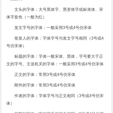
文头的字体：大号黑体字、黑变体字或标准体、宋
体字套色（一般为红）
发文字号的字体：一般采用3号或4号仿宋体
签发人的字体：字体字号与发文字号相同（3号或4
号仿宋体）
标题的字体：字体一般宋体、黑体，字号要大于正
文的字号。主送机关的字体：一般采用3号或4号仿宋体
正文的字体：常用3号或4号仿宋体
附件的字体：常用3号或4号仿宋体
作者的字体：字体字号与正文相同（3号或4号仿宋
体）