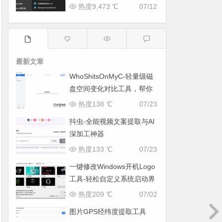
本下载
热度9,473 ℃
07/12
最新文章
WhoShitsOnMyC-轻量级磁
盘空间变化对比工具，帮你
找出“吃掉”空间的罪魁祸首
热度138 ℃
07/23
抖虫-全能视频文案提取与AI
深加工神器
热度133 ℃
07/23
一键修改Windows开机Logo
工具-轻松自定义系统启动界
面
热度209 ℃
07/02
图片GPS经纬度提取工具