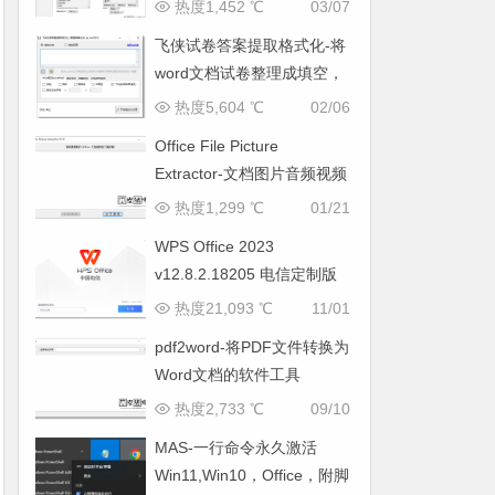
热度1,452 ℃
03/07
飞侠试卷答案提取格式化-将
word文档试卷整理成填空，
并自动将答案在页尾整理成
热度5,604 ℃
02/06
新的一页
Office File Picture
Extractor-文档图片音频视频
提取工具
热度1,299 ℃
01/21
WPS Office 2023
v12.8.2.18205 电信定制版
(自带 VBA、无广告)
热度21,093 ℃
11/01
pdf2word-将PDF文件转换为
Word文档的软件工具
热度2,733 ℃
09/10
MAS-一行命令永久激活
Win11,Win10，Office，附脚