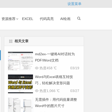
设置菜单
资源推荐
EXCEL
代码高亮
AI绘画
相关文章
md2ex-一键将AI对话转为
PDF/Word文档
热度458 ℃
03/19
Word与Excel表格互转技
巧，轻松解决变形问题
热度1,066 ℃
03/27
无需插件：用代码批量调整
Word中的图片尺寸