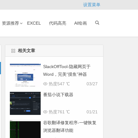
设置菜单
资源推荐
EXCEL
代码高亮
AI绘画
相关文章
SlackOffTool-隐藏网页于
Word，完美“摸鱼”神器
热度547 ℃
03/27
番茄小说下载器
热度761 ℃
01/21
谷歌翻译修复程序-一键恢复
浏览器翻译功能