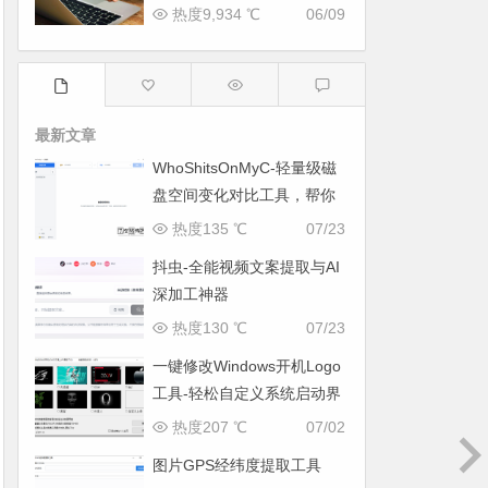
热度9,934 ℃
06/09
最新文章
WhoShitsOnMyC-轻量级磁
盘空间变化对比工具，帮你
找出“吃掉”空间的罪魁祸首
热度135 ℃
07/23
抖虫-全能视频文案提取与AI
深加工神器
热度130 ℃
07/23
一键修改Windows开机Logo
工具-轻松自定义系统启动界
面
热度207 ℃
07/02
图片GPS经纬度提取工具