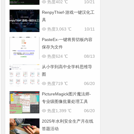
热度402 ℃
10/21
RenpyThief-游戏一键汉化工
具
热度3,063 ℃
10/11
PasteEx-一键将剪切板内容
保存为文件
热度624 ℃
08/13
从小学到高中全学科思维导
图
热度719 ℃
06/20
PictureMagick图片魔法师-
专业级图像批量处理工具
热度1,399 ℃
06/20
2025年水利安全生产月在线
答题活动