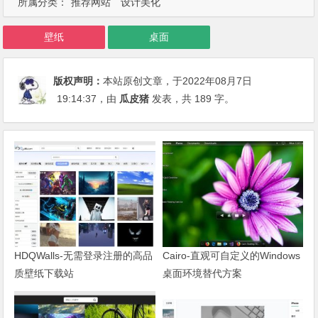
所属分类：
推荐网站
设计美化
壁纸
桌面
版权声明：
本站原创文章，于2022年08月7日
19:14:37
，由
瓜皮猪
发表，共 189 字。
HDQWalls-无需登录注册的高品
Cairo-直观可自定义的Windows
质壁纸下载站
桌面环境替代方案