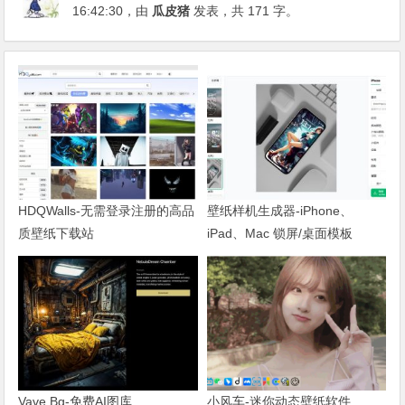
16:42:30
，由
瓜皮猪
发表，共 171 字。
HDQWalls-无需登录注册的高品
壁纸样机生成器-iPhone、
质壁纸下载站
iPad、Mac 锁屏/桌面模板
Vave Bg-免费AI图库
小风车-迷你动态壁纸软件