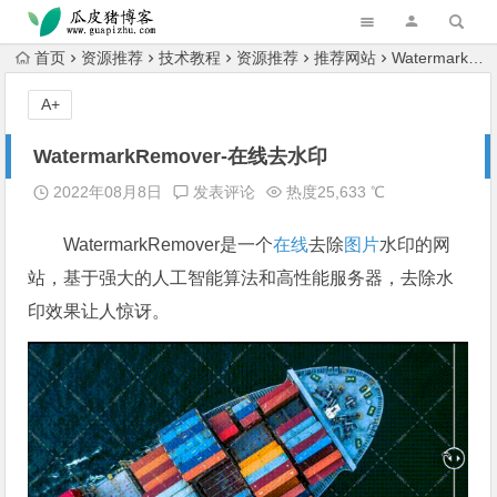
跳转到主内容
首页
资源推荐
技术教程
资源推荐
推荐网站
WatermarkRemover-在线去水印
A+
WatermarkRemover-在线去水印
2022年08月8日
发表评论
热度25,633 ℃
WatermarkRemover是一个
在线
去除
图片
水印的网
站，基于强大的人工智能算法和高性能服务器，去除水
印效果让人惊讶。