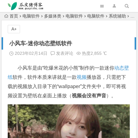
跳转到主内容
首页
电脑软件
多媒体类
电脑软件
电脑软件
系统辅助
电
A+
小风车-迷你动态壁纸软件
2023年02月14日
发表评论
热度2,855 ℃
小风车是由“吃爆米花的小熊”制作的一款迷你
动态壁
纸
软件，软件本质来讲就是一款
视频
播放器，只需把下
载的视频放入目录下的“wallpaper”文件夹中，即可将视
频设置为壁纸在桌面上播放（
视频会没有声音
）。