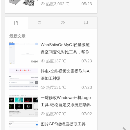
热度3,062 ℃
05/23
最新文章
WhoShitsOnMyC-轻量级磁
盘空间变化对比工具，帮你
找出“吃掉”空间的罪魁祸首
热度137 ℃
07/23
抖虫-全能视频文案提取与AI
深加工神器
热度131 ℃
07/23
一键修改Windows开机Logo
工具-轻松自定义系统启动界
面
热度207 ℃
07/02
图片GPS经纬度提取工具