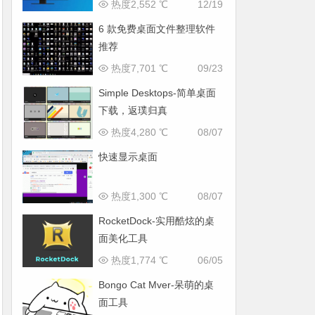
热度2,552 ℃
12/19
6 款免费桌面文件整理软件
推荐
热度7,701 ℃
09/23
Simple Desktops-简单桌面
下载，返璞归真
热度4,280 ℃
08/07
快速显示桌面
热度1,300 ℃
08/07
RocketDock-实用酷炫的桌
面美化工具
热度1,774 ℃
06/05
Bongo Cat Mver-呆萌的桌
面工具