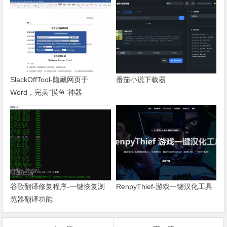
SlackOffTool-隐藏网页于
番茄小说下载器
Word，完美“摸鱼”神器
谷歌翻译修复程序-一键恢复浏
RenpyThief-游戏一键汉化工具
览器翻译功能