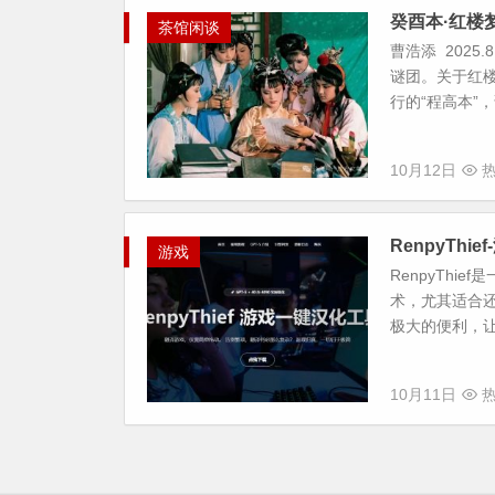
癸酉本·红楼
茶馆闲谈
曹浩添 202
谜团。关于红
行的“程高本”，
10月12日
热
RenpyThi
游戏
RenpyTh
术，尤其适合
极大的便利，让
10月11日
热