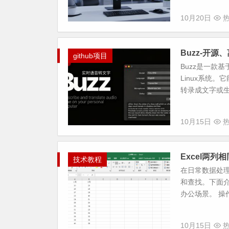
10月20日
热
Buzz-开
github项目
Buzz是一款基于
Linux系统
转录成文字或生成
10月15日
热
Excel两
技术教程
在日常数据处
和查找。下面介
办公场景。 操作
10月15日
热