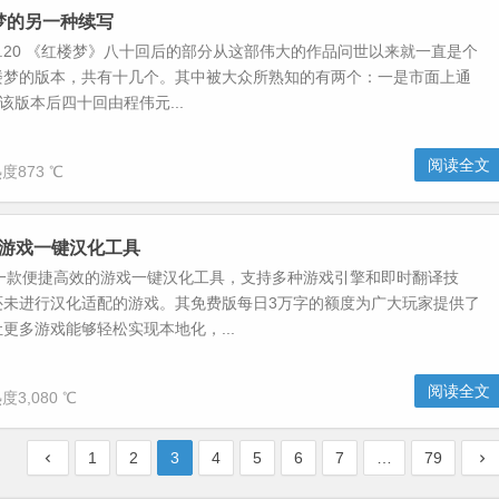
梦的另一种续写
5.8.20 《红楼梦》八十回后的部分从这部伟大的作品问世以来就一直是个
楼梦的版本，共有十几个。其中被大众所熟知的有两个：一是市面上通
该版本后四十回由程伟元...
阅读全文
度873 ℃
ef-游戏一键汉化工具
ief是一款便捷高效的游戏一键汉化工具，支持多种游戏引擎和即时翻译技
还未进行汉化适配的游戏。其免费版每日3万字的额度为广大玩家提供了
更多游戏能够轻松实现本地化，...
阅读全文
度3,080 ℃
1
2
3
4
5
6
7
…
79