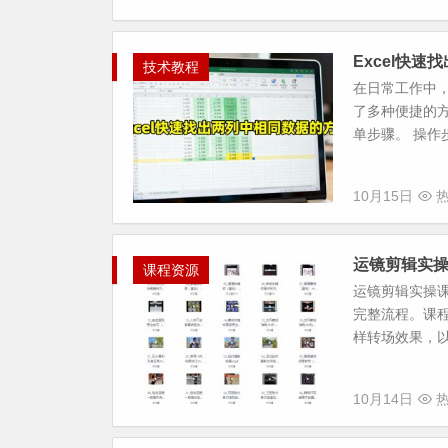
Excel快
技术教程
在日常工作中，
了多种便捷的方
单步骤。 操作步
10月15日
热
运镜剪辑实操
课程资源
运镜剪辑实操课
完整流程。课
样转场效果，以
10月14日
热