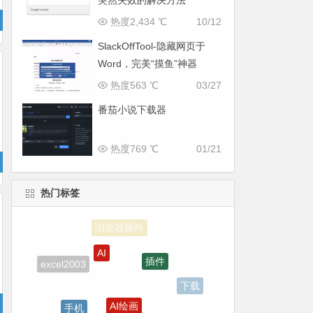
突然失效的解决方法
热度2,434 ℃
10/12
SlackOffTool-隐藏网页于
Word，完美“摸鱼”神器
热度563 ℃
03/27
番茄小说下载器
热度769 ℃
01/21
热门标签
AI
插件
excel2003
下载
AI绘画
手机
卢克文工作室