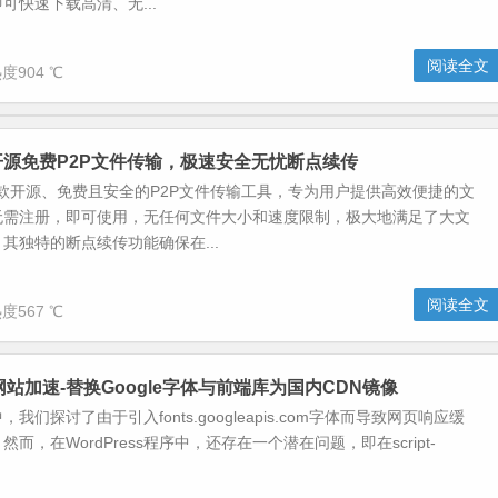
可快速下载高清、无...
阅读全文
度904 ℃
op-开源免费P2P文件传输，极速安全无忧断点续传
op是一款开源、免费且安全的P2P文件传输工具，专为用户提供高效便捷的文
无需注册，即可使用，无任何文件大小和速度限制，极大地满足了大文
其独特的断点续传功能确保在...
阅读全文
度567 ℃
ss网站加速-替换Google字体与前端库为国内CDN镜像
我们探讨了由于引入fonts.googleapis.com字体而导致网页响应缓
而，在WordPress程序中，还存在一个潜在问题，即在script-