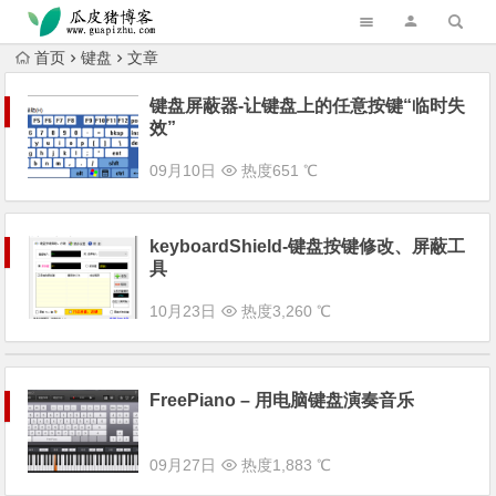
跳转到主内容
首页
键盘
文章
键盘屏蔽器-让键盘上的任意按键“临时失
效”
09月10日
热度651 ℃
keyboardShield-键盘按键修改、屏蔽工
具
10月23日
热度3,260 ℃
FreePiano – 用电脑键盘演奏音乐
09月27日
热度1,883 ℃