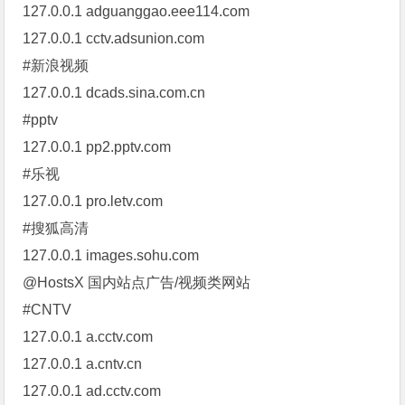
127.0.0.1 adguanggao.eee114.com
127.0.0.1 cctv.adsunion.com
#新浪视频
127.0.0.1 dcads.sina.com.cn
#pptv
127.0.0.1 pp2.pptv.com
#乐视
127.0.0.1 pro.letv.com
#搜狐高清
127.0.0.1 images.sohu.com
@HostsX 国内站点广告/视频类网站
#CNTV
127.0.0.1 a.cctv.com
127.0.0.1 a.cntv.cn
127.0.0.1 ad.cctv.com