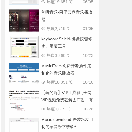
热度19,651 ℃
06/05
普听音乐-阿里云盘音乐播放
器
热度2,719 ℃
01/05
keyboardShield-键盘按键修
改、屏蔽工具
热度3,260 ℃
10/23
MusicFree-免费开源插件定
制化的音乐播放器
热度18,391 ℃
10/10
【玩的嗨】VIP工具箱-,全网
VIP视频免费破解去广告，夸
克网盘直链批量获取等诸多
热度9,619 ℃
06/28
功能
Music download-吾爱坛友自
制简单音乐下载软件