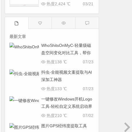
热度2,424 ℃
03/21
最新文章
WhoShitsOnMyC-轻量级磁
盘空间变化对比工具，帮你
找出“吃掉”空间的罪魁祸首
热度138 ℃
07/23
抖虫-全能视频文案提取与AI
深加工神器
热度133 ℃
07/23
一键修改Windows开机Logo
工具-轻松自定义系统启动界
面
热度210 ℃
07/02
图片GPS经纬度提取工具