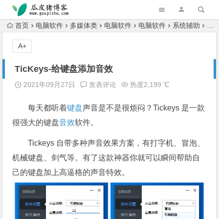
跳转到主内容
首页
电脑软件
多媒体类
电脑软件
电脑软件
系统辅助
电
A+
TicKeys-给键盘添加音效
2021年09月27日
发表评论
热度2,199 ℃
每天都听着
键盘
声音是不是很烦闷？Tickeys 是一款
很强大的键盘
音效
软件。
Tickeys 自带多种声音效果方案，有打字机、冒泡、
机械键盘、剑气等。有了这款神器你就可以瞬间帮助自
己的键盘加上高逼格的声音特效。