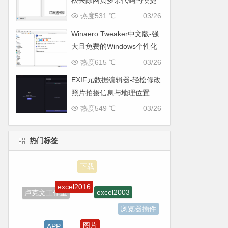
松去除网页多余代码的便捷
工具
热度531 ℃
03/26
Winaero Tweaker中文版-强
大且免费的Windows个性化
与系统优化工具
热度615 ℃
03/26
EXIF元数据编辑器-轻松修改
照片拍摄信息与地理位置
热度549 ℃
03/26
热门标签
excel2016
excel2003
卢克文工作室
浏览器插件
图片
APP