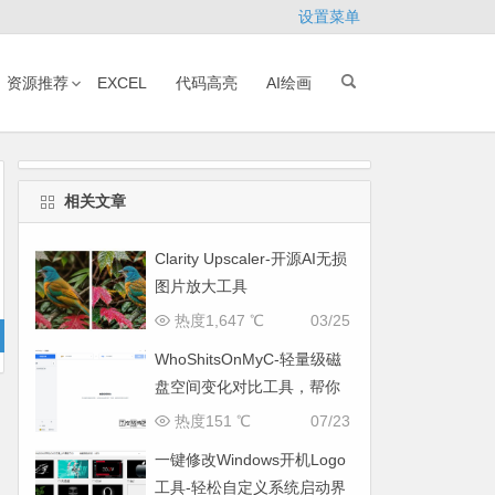
设置菜单
资源推荐
EXCEL
代码高亮
AI绘画
相关文章
Clarity Upscaler-开源AI无损
图片放大工具
热度1,647 ℃
03/25
WhoShitsOnMyC-轻量级磁
盘空间变化对比工具，帮你
找出“吃掉”空间的罪魁祸首
热度151 ℃
07/23
一键修改Windows开机Logo
工具-轻松自定义系统启动界