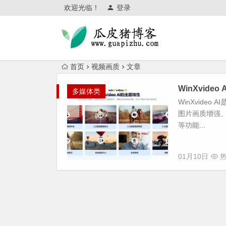
欢迎光临！
登录
首页
视频画质
文章
WinXvid
多媒体类
WinXvideo 
图片画质增强、
等功能...
01月10日
热