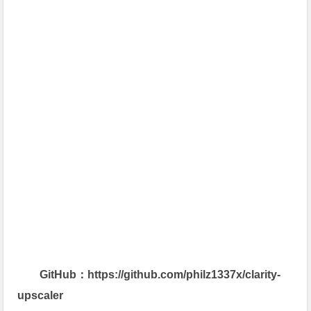
GitHub：https://github.com/philz1337x/clarity-
upscaler