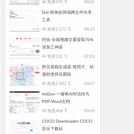
热度470 ℃
08/21
Duf-简单的局域网文件共享
工具
热度2,272 ℃
06/13
抖虫-全能视频文案提取与AI
深加工神器
热度131 ℃
07/23
拼豆底稿生成器-将照片、动
漫秒变拼豆图纸
热度2,932 ℃
03/27
md2ex-一键将AI对话转为
PDF/Word文档
热度458 ℃
03/19
COCO Downloader-COCO
音乐下载站