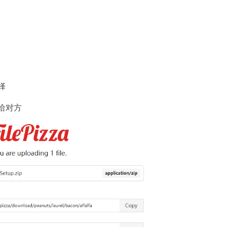
择
送给对方