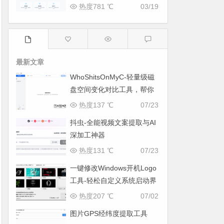
热度781 ℃
03/19
最新文章
WhoShitsOnMyC-轻量级磁
盘空间变化对比工具，帮你
找出“吃掉”空间的罪魁祸首
热度137 ℃
07/23
抖虫-全能视频文案提取与AI
深加工神器
热度131 ℃
07/23
一键修改Windows开机Logo
工具-轻松自定义系统启动界
面
热度207 ℃
07/02
图片GPS经纬度提取工具