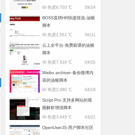
热度6,703 ℃
09/24
BOSS直聘HR快捷筛选-油猴
脚本
热度2,551 ℃
06/11
云上全平台-免费刷课的油猴
脚本
热度7,918 ℃
04/25
Weibo archiver-备份微博内
容的油猴脚本
热度2,080 ℃
04/18
Script Pro-支持多网站的视
频解析增强脚本
热度3,649 ℃
03/21
OpenUserJS-用户脚本社区