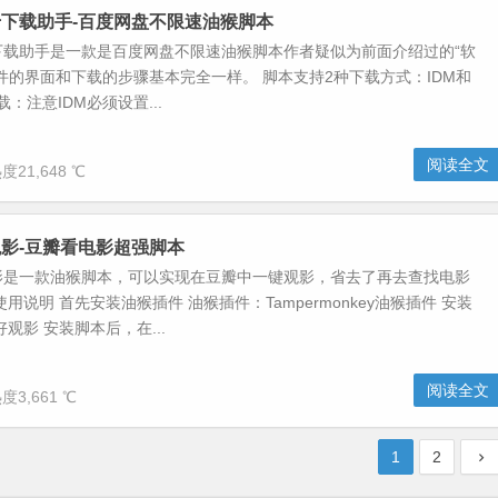
下载助手-百度网盘不限速油猴脚本
下载助手是一款是百度网盘不限速油猴脚本作者疑似为前面介绍过的“软
件的界面和下载的步骤基本完全一样。 脚本支持2种下载方式：IDM和
M下载：注意IDM必须设置...
阅读全文
度21,648 ℃
影-豆瓣看电影超强脚本
影是一款油猴脚本，可以实现在豆瓣中一键观影，省去了再去查找电影
用说明 首先安装油猴插件 油猴插件：Tampermonkey油猴插件 安装
观影 安装脚本后，在...
阅读全文
度3,661 ℃
1
2