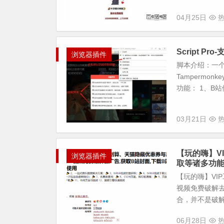
04月25日
热
Script 
浏览器插件
脚本介绍：一个
Tampermonk
功能： 1、B站使
03月21日
热
【玩的嗨】V
浏览器插件
取等诸多功
【玩的嗨】VI
视频免费破解去
合，并不是破解各
06月28日
热