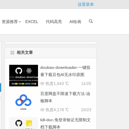
设置菜单
资源推荐
EXCEL
代码高亮
AI绘画
相关文章
doubao-downloader-一键批
量下载豆包AI无水印原图
热度1,643 ℃
11/25
百度网盘不限速下载方法-油
猴脚本
热度4,178 ℃
10/23
kill-doc-免登录验证无限制文
档下载脚本