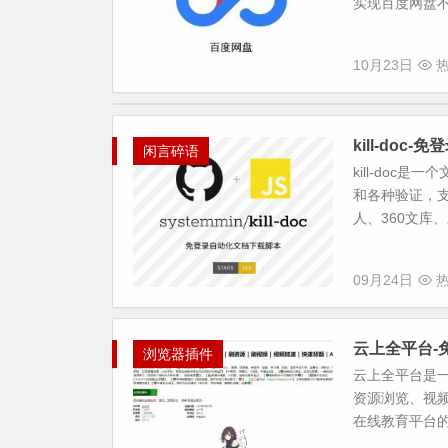
实现百度网盘不
10月23日
热
kill-do
闲言碎语
kill-do
和各种验证，支
人、360文库、
09月24日
热
云上全平台-
浏览器插件
云上全平台是
资源浏览、视频
在线教育平台的