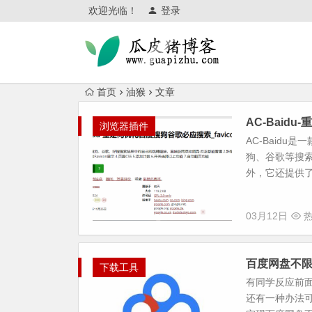
欢迎光临！
登录
首页
油猴
文章
AC-Baid
浏览器插件
AC-Baid
狗、谷歌等搜
外，它还提供了
03月12日
热
百度网盘不限
下载工具
有同学反应前
还有一种办法