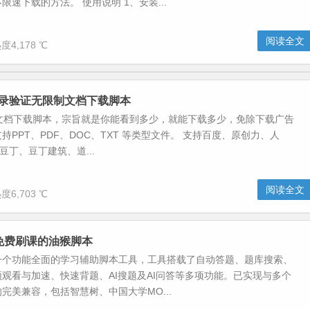
限速下载的方法。 使用说明 1、安装...
阅读全文
度4,178 ℃
c-免登录验证无限制文档下载脚本
c是一个文档下载脚本，宗旨就是你能看到多少，就能下载多少，免除下载广告
持PPT、PDF、DOC、TXT 等类型文件。 支持百度、原创力、人
豆丁、豆丁建筑、道...
阅读全文
度6,703 ℃
免费刷课的油猴脚本
一个功能全面的学习辅助脚本工具，工具搭载了自动答题、题库搜索、
观看与加速、快速背题、AI搜题及AI问答等多项功能。已实现与多个
完美兼容，包括智慧树、中国大学MO...