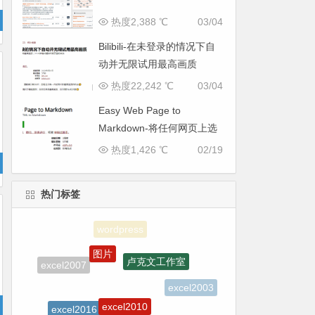
热度2,388 ℃
03/04
Bilibili-在未登录的情况下自
动并无限试用最高画质
热度22,242 ℃
03/04
Easy Web Page to
Markdown-将任何网页上选
定的 HTML 转换为
热度1,426 ℃
02/19
Markdown 格式
热门标签
图片
卢克文工作室
excel2007
excel2003
excel2010
excel2016
excel2013