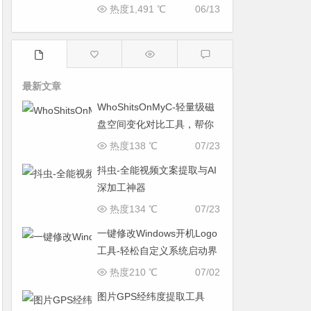
热度1,491 ℃
06/13
最新文章
WhoShitsOnMyC-轻量级磁
盘空间变化对比工具，帮你
找出“吃掉”空间的罪魁祸首
热度138 ℃
07/23
抖虫-全能视频文案提取与AI
深加工神器
热度134 ℃
07/23
一键修改Windows开机Logo
工具-轻松自定义系统启动界
面
热度210 ℃
07/02
图片GPS经纬度提取工具