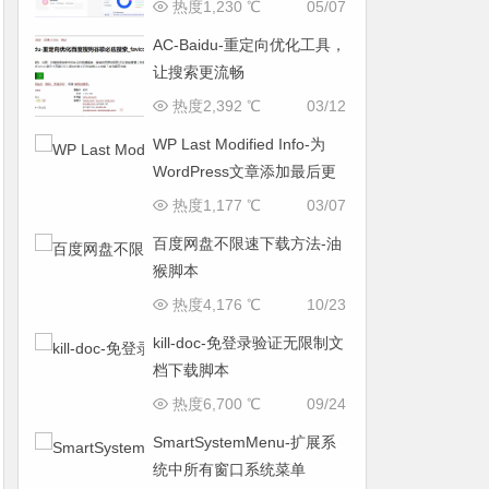
热度1,230 ℃
05/07
AC-Baidu-重定向优化工具，
让搜索更流畅
热度2,392 ℃
03/12
WP Last Modified Info-为
WordPress文章添加最后更
新时间
热度1,177 ℃
03/07
百度网盘不限速下载方法-油
猴脚本
热度4,176 ℃
10/23
kill-doc-免登录验证无限制文
档下载脚本
热度6,700 ℃
09/24
SmartSystemMenu-扩展系
统中所有窗口系统菜单