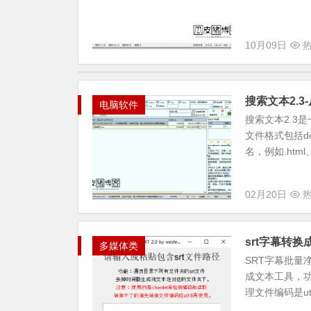
10月09日
热
搜索文本2.3-
电脑软件
搜索文本2.3
文件格式包括do
名，例如.html、.
02月20日
热
srt字幕转
多媒体类
SRT字幕批量净
成文本工具，功
理文件编码是utf-