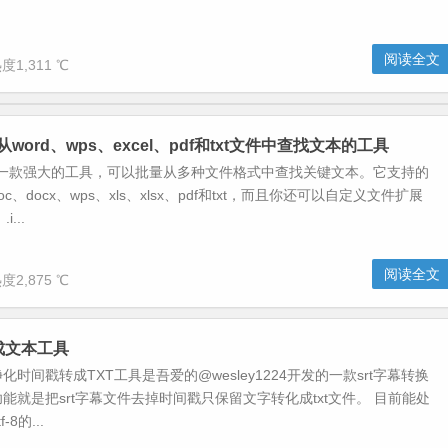
阅读全文
度1,311 ℃
从word、wps、excel、pdf和txt文件中查找文本的工具
是一款强大的工具，可以批量从多种文件格式中查找关键文本。它支持的
c、docx、wps、xls、xlsx、pdf和txt，而且你还可以自定义文件扩展
i...
阅读全文
度2,875 ℃
换成文本工具
化时间戳转成TXT工具是吾爱的@wesley1224开发的一款srt字幕转换
能就是把srt字幕文件去掉时间戳只保留文字转化成txt文件。 目前能处
8的...