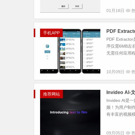
01月18日
热
PDF Extr
手机APP
PDF Extr
序仅需6MB左
无需任何应用程
10月09日
热
Invideo A
推荐网站
Invideo
频！为用户制
有丰富的视频模
09月05日
热