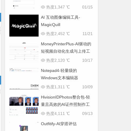
热度1,347 ℃
01/15
AI 互动图像编辑工具-
MagicQuill
热度2,452 ℃
11/21
MoneyPrinterPlus-AI驱动的
短视频自动化生成与上传工
具
热度2,120 ℃
10/17
Notepad4-轻量级的
Windows文本编辑器
热度1,311 ℃
10/09
HivisionIDPhotos整合包-轻
量且高效的AI证件照制作工
具
热度4,111 ℃
09/13
Outfitify-AI穿搭评估