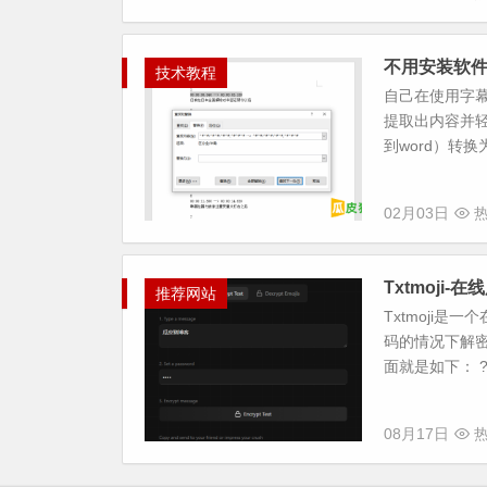
不用安装软件
技术教程
自己在使用字幕
提取出内容并轻
到word）转换
02月03日
热
Txtmoji-
推荐网站
Txtmoji是
码的情况下解密
面就是如下： ???
08月17日
热