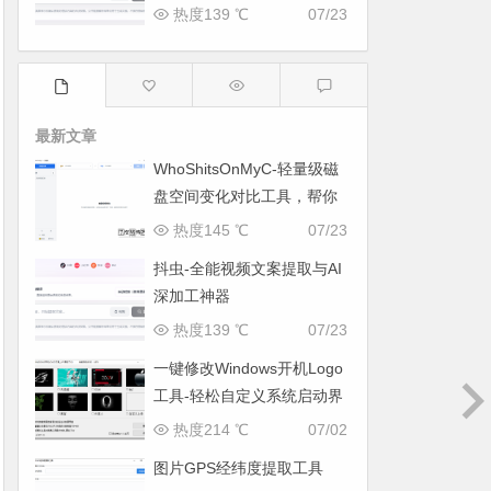
热度139 ℃
07/23
最新文章
WhoShitsOnMyC-轻量级磁
盘空间变化对比工具，帮你
找出“吃掉”空间的罪魁祸首
热度145 ℃
07/23
抖虫-全能视频文案提取与AI
深加工神器
热度139 ℃
07/23
一键修改Windows开机Logo
工具-轻松自定义系统启动界
面
热度214 ℃
07/02
图片GPS经纬度提取工具