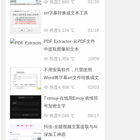
查找文本的工具
热度2,880 ℃
02/20
srt字幕转换成文本工具
热度4,174 ℃
01/18
PDF Extractor-从PDF文件
中提取图像和文本
热度1,356 ℃
10/09
不用安装软件，只需使用
Word将字幕srt文件转换成文
本
热度4,408 ℃
02/03
Txtmoji-在线用Emoji 表情符
号加密文字
热度9,045 ℃
08/17
抖虫-全能视频文案提取与AI
深加工神器