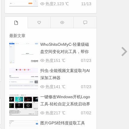
热度2,123 ℃
11/13
最新文章
WhoShitsOnMyC-轻量级磁
盘空间变化对比工具，帮你
找出“吃掉”空间的罪魁祸首
热度151 ℃
07/23
抖虫-全能视频文案提取与AI
深加工神器
热度141 ℃
07/23
一键修改Windows开机Logo
工具-轻松自定义系统启动界
面
热度217 ℃
07/02
图片GPS经纬度提取工具