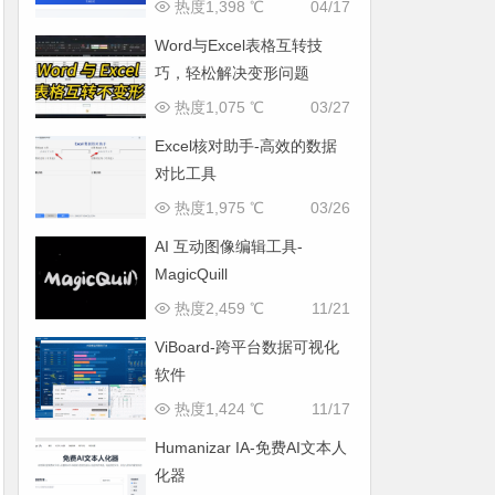
热度1,398 ℃
04/17
Word与Excel表格互转技
巧，轻松解决变形问题
热度1,075 ℃
03/27
Excel核对助手-高效的数据
对比工具
热度1,975 ℃
03/26
AI 互动图像编辑工具-
MagicQuill
热度2,459 ℃
11/21
ViBoard-跨平台数据可视化
软件
热度1,424 ℃
11/17
Humanizar IA-免费AI文本人
化器