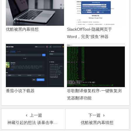
优酷被黑内幕猜想
SlackOffTool-隐藏网页于
Word，完美“摸鱼”神器
番茄小说下载器
谷歌翻译修复程序-一键恢复浏
览器翻译功能
上一篇
下一篇
神藏引起的想法 谈暴击率项链和暴击伤害项链
优酷被黑内幕猜想