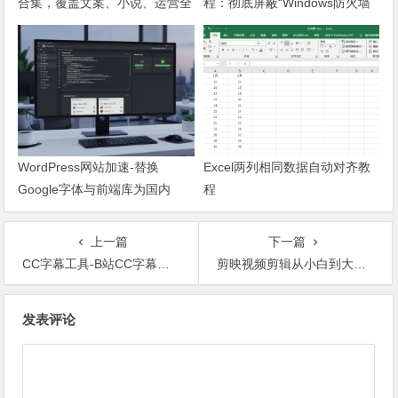
合集，覆盖文案、小说、运营全
程：彻底屏蔽“Windows防火墙
场景
已关闭”弹窗
WordPress网站加速-替换
Excel两列相同数据自动对齐教
Google字体与前端库为国内
程
CDN镜像
上一篇
下一篇
CC字幕工具-B站CC字幕提取工具
剪映视频剪辑从小白到大师（电脑版）教程+PDF+配套素材
文章导航
发表评论