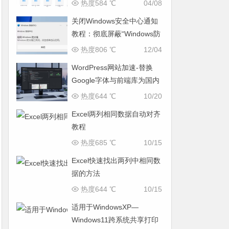
运营全场景
热度584 ℃
04/08
关闭Windows安全中心通知
教程：彻底屏蔽“Windows防
火墙已关闭”弹窗
热度806 ℃
12/04
WordPress网站加速-替换
Google字体与前端库为国内
CDN镜像
热度644 ℃
10/20
Excel两列相同数据自动对齐
教程
热度685 ℃
10/15
Excel快速找出两列中相同数
据的方法
热度644 ℃
10/15
适用于WindowsXP—
Windows11跨系统共享打印