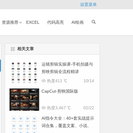
设置菜单
资源推荐
EXCEL
代码高亮
AI绘画
相关文章
运镜剪辑实操课-手机拍摄与
剪映剪辑全流程精讲
热度411 ℃
10/14
CapCut-剪映国际版
热度3,467 ℃
02/22
AI指令大全：40+套实战提示
词合集，覆盖文案、小说、