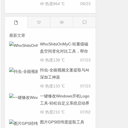
机的方法
热度864 ℃
09/23
最新文章
WhoShitsOnMyC-轻量级磁
盘空间变化对比工具，帮你
找出“吃掉”空间的罪魁祸首
热度138 ℃
07/23
抖虫-全能视频文案提取与AI
深加工神器
热度133 ℃
07/23
一键修改Windows开机Logo
工具-轻松自定义系统启动界
面
热度210 ℃
07/02
图片GPS经纬度提取工具