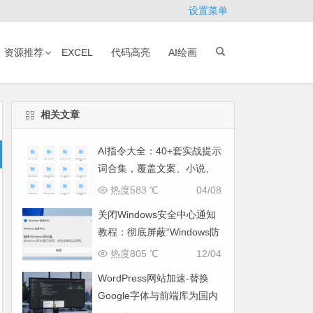
设置菜单
资源推荐
EXCEL
代码高亮
AI绘画
相关文章
AI指令大全：40+套实战提示
词合集，覆盖文案、小说、
运营全场景
热度583 ℃
04/08
关闭Windows安全中心通知
教程：彻底屏蔽“Windows防
火墙已关闭”弹窗
热度805 ℃
12/04
WordPress网站加速-替换
Google字体与前端库为国内