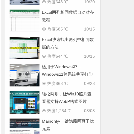
CDN镜像
热度643 ℃
10/20
Excel两列相同数据自动对齐
教程
热度685 ℃
10/15
Excel快速找出两列中相同数
据的方法
热度644 ℃
10/15
适用于WindowsXP—
Windows11跨系统共享打印
机的方法
热度863 ℃
09/23
轻松两步，让Win10照片查
看器支持WebP格式图片
热度1,254 ℃
08/08
Mainonly-一键隐藏网页干扰
元素