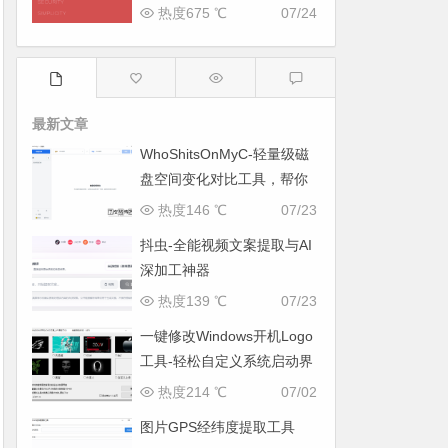
热度675 ℃
07/24
最新文章
WhoShitsOnMyC-轻量级磁
盘空间变化对比工具，帮你
找出“吃掉”空间的罪魁祸首
热度146 ℃
07/23
抖虫-全能视频文案提取与AI
深加工神器
热度139 ℃
07/23
一键修改Windows开机Logo
工具-轻松自定义系统启动界
面
热度214 ℃
07/02
图片GPS经纬度提取工具