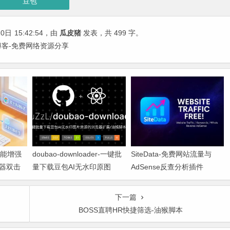
豆包
10日
15:42:54
，由
瓜皮猪
发表，共 499 字。
猪博客-免费网络资源分享
功能增强
doubao-downloader-一键批
SiteData-免费网站流量与
器双击
量下载豆包AI无水印原图
AdSense反查分析插件
下一篇
BOSS直聘HR快捷筛选-油猴脚本