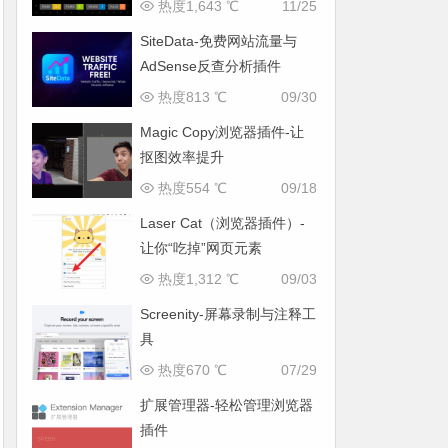
热度1,643 ℃
11/25
SiteData-免费网站流量与
AdSense反查分析插件
热度813 ℃
09/30
Magic Copy浏览器插件-让
抠图效率提升
热度554 ℃
09/18
Laser Cat（浏览器插件）-
让你“吃掉”网页元素
热度1,312 ℃
09/03
Screenity-屏幕录制与注释工
具
热度670 ℃
07/29
扩展管理器-轻松管理浏览器
插件