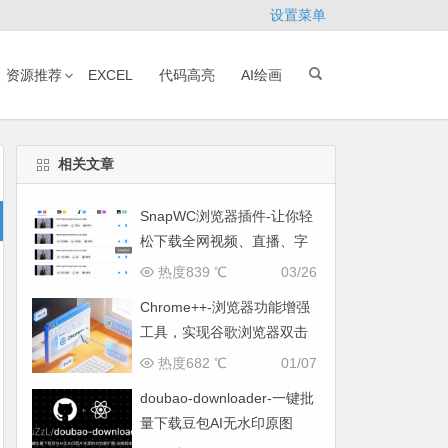
设置菜单
资源推荐
EXCEL
代码高亮
AI绘画
相关文章
SnapWC浏览器插件-让你轻
松下载全网视频、直播、字
幕与图片
热度839 ℃
03/26
Chrome++-浏览器功能增强
工具，实现谷歌浏览器双击
关闭标签页
热度682 ℃
01/07
doubao-downloader-一键批
量下载豆包AI无水印原图