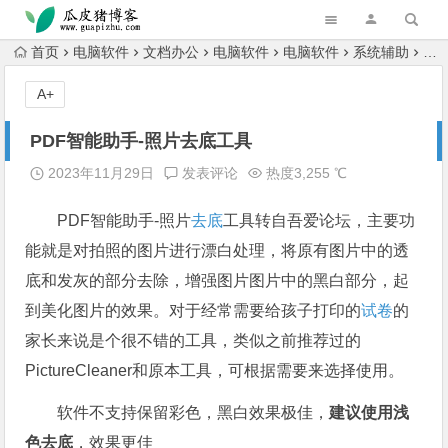
跳转到主内容
首页
电脑软件
文档办公
电脑软件
电脑软件
系统辅助
电
A+
PDF智能助手-照片去底工具
2023年11月29日
发表评论
热度3,255 ℃
PDF智能助手-照片
去底
工具转自吾爱论坛，主要功
能就是对拍照的图片进行漂白处理，将原有图片中的透
底和发灰的部分去除，增强图片图片中的黑白部分，起
到美化图片的效果。对于经常需要给孩子打印的
试卷
的
家长来说是个很不错的工具，类似之前推荐过的
PictureCleaner和原本工具，可根据需要来选择使用。
软件不支持保留彩色，黑白效果极佳，
建议使用浅
色去底
，效果更佳