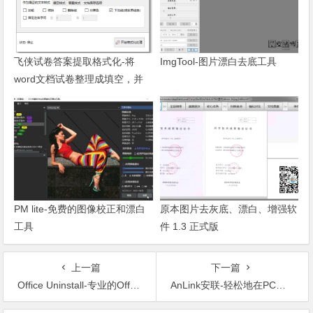
飞侠试卷答案提取格式化-将
ImgTool-图片漂白去底工具
word文档试卷整理成填空，并
自动将答案在页尾整理成新的一
页
PM lite-免费的图像校正和漂白
原本图片去灰底、漂白、增强软
工具
件 1.3 正式版
上一篇
下一篇
Office Uninstall-专业的Office卸载工具
AnLink安联-轻松地在PC上操作手机