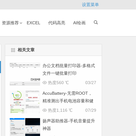
设置菜单
资源推荐
EXCEL
代码高亮
AI绘画
相关文章
办公文档批量打印器-多格式
文件一键批量打印
热度560 ℃
03/27
AccuBattery-无需ROOT，
精准测出手机电池容量和健
康度
热度1,116 ℃
07/29
扬声器助推器-手机音量提升
神器