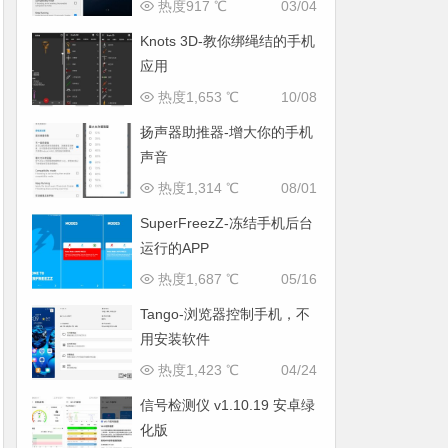
热度917 ℃
03/04
Knots 3D-教你绑绳结的手机
应用
热度1,653 ℃
10/08
扬声器助推器-增大你的手机
声音
热度1,314 ℃
08/01
SuperFreezZ-冻结手机后台
运行的APP
热度1,687 ℃
05/16
Tango-浏览器控制手机，不
用安装软件
热度1,423 ℃
04/24
信号检测仪 v1.10.19 安卓绿
化版