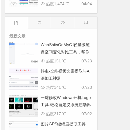
热度1,474 ℃
04/04
最新文章
WhoShitsOnMyC-轻量级磁
盘空间变化对比工具，帮你
找出“吃掉”空间的罪魁祸首
热度151 ℃
07/23
抖虫-全能视频文案提取与AI
深加工神器
热度141 ℃
07/23
一键修改Windows开机Logo
工具-轻松自定义系统启动界
面
热度217 ℃
07/02
图片GPS经纬度提取工具