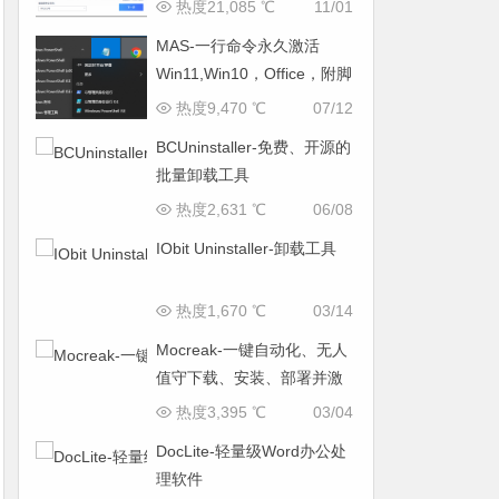
(自带 VBA、无广告)
热度21,085 ℃
11/01
MAS-一行命令永久激活
Win11,Win10，Office，附脚
本下载
热度9,470 ℃
07/12
BCUninstaller-免费、开源的
批量卸载工具
热度2,631 ℃
06/08
IObit Uninstaller-卸载工具
热度1,670 ℃
03/14
Mocreak-一键自动化、无人
值守下载、安装、部署并激
活Office的利器
热度3,395 ℃
03/04
DocLite-轻量级Word办公处
理软件