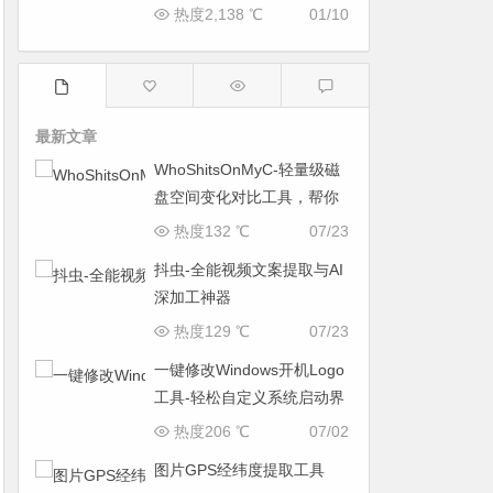
热度2,138 ℃
01/10
最新文章
WhoShitsOnMyC-轻量级磁
盘空间变化对比工具，帮你
找出“吃掉”空间的罪魁祸首
热度132 ℃
07/23
抖虫-全能视频文案提取与AI
深加工神器
热度129 ℃
07/23
一键修改Windows开机Logo
工具-轻松自定义系统启动界
面
热度206 ℃
07/02
图片GPS经纬度提取工具