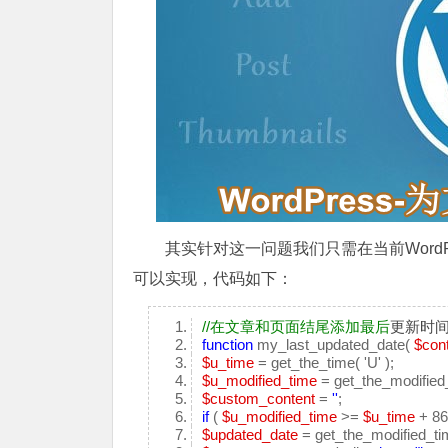
其实针对这一问题我们只需在当前WordPres
可以实现，代码如下：
//在文章和页面结尾添加最后
更新时
function
my_last_updated_date(
$con
$u_time
= get_the_time( 'U' );
$u_modified_time
= get_the_modified_t
$custom_content
=
''
;
if
(
$u_modified_time
>=
$u_time
+ 86
$updated_date
= get_the_modified_tim