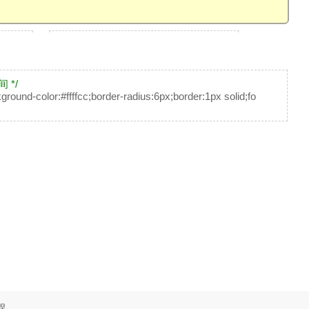
 */
round-color:#ffffcc;border-radius:6px;border:1px solid;fo
程