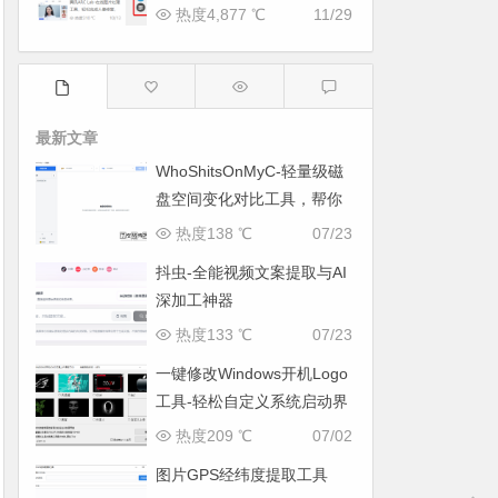
热度4,877 ℃
11/29
最新文章
WhoShitsOnMyC-轻量级磁
盘空间变化对比工具，帮你
找出“吃掉”空间的罪魁祸首
热度138 ℃
07/23
抖虫-全能视频文案提取与AI
深加工神器
热度133 ℃
07/23
一键修改Windows开机Logo
工具-轻松自定义系统启动界
面
热度209 ℃
07/02
图片GPS经纬度提取工具