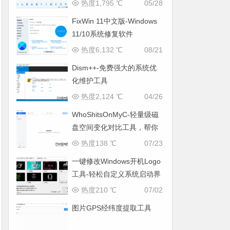
热度1,795 ℃
05/28
FixWin 11中文版-Windows
11/10系统修复软件
热度6,132 ℃
08/21
Dism++-免费强大的系统优
化维护工具
热度2,124 ℃
04/26
WhoShitsOnMyC-轻量级磁
盘空间变化对比工具，帮你
找出“吃掉”空间的罪魁祸首
热度138 ℃
07/23
一键修改Windows开机Logo
工具-轻松自定义系统启动界
面
热度210 ℃
07/02
图片GPS经纬度提取工具