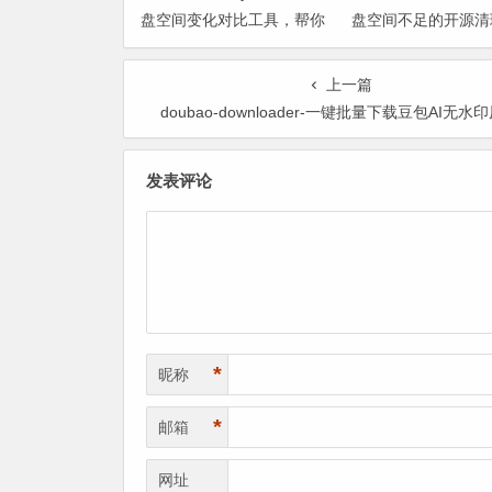
盘空间变化对比工具，帮你
盘空间不足的开源清
找出“吃掉”空间的罪魁祸首
上一篇
doubao-downloader-一键批量下载豆包AI无水
发表评论
*
昵称
*
邮箱
网址