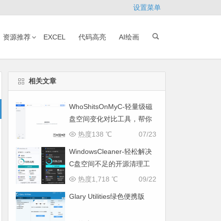
设置菜单
资源推荐
EXCEL
代码高亮
AI绘画
相关文章
WhoShitsOnMyC-轻量级磁
盘空间变化对比工具，帮你
找出“吃掉”空间的罪魁祸首
热度138 ℃
07/23
WindowsCleaner-轻松解决
C盘空间不足的开源清理工
具
热度1,718 ℃
09/22
Glary Utilities绿色便携版