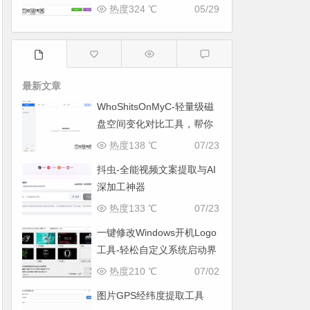
热度324 ℃
05/29
最新文章
WhoShitsOnMyC-轻量级磁
盘空间变化对比工具，帮你
找出“吃掉”空间的罪魁祸首
热度138 ℃
07/23
抖虫-全能视频文案提取与AI
深加工神器
热度133 ℃
07/23
一键修改Windows开机Logo
工具-轻松自定义系统启动界
面
热度210 ℃
07/02
图片GPS经纬度提取工具